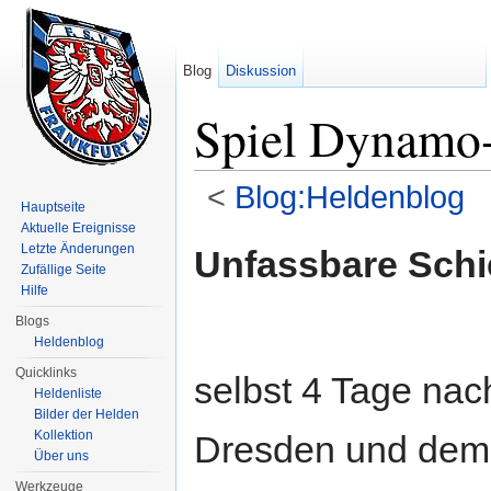
Blog
Diskussion
Spiel Dynamo
<
Blog:Heldenblog
Hauptseite
Wechseln zu:
Navigation
,
Suche
Aktuelle Ereignisse
Letzte Änderungen
Unfassbare Schi
Zufällige Seite
Hilfe
Blogs
Heldenblog
Quicklinks
selbst 4 Tage na
Heldenliste
Bilder der Helden
Kollektion
Dresden und dem 
Über uns
Werkzeuge