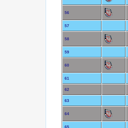
56
57
58
59
60
61
62
63
64
65