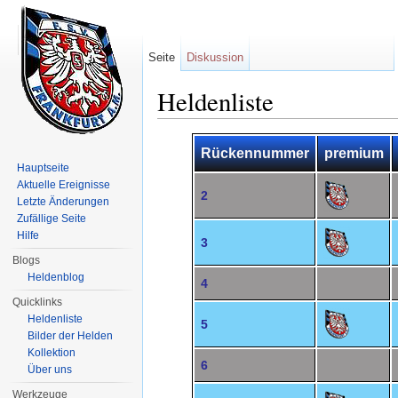
Seite
Diskussion
Heldenliste
Wechseln zu:
Navigation
,
Suche
Rückennummer
premium
Hauptseite
Aktuelle Ereignisse
2
Letzte Änderungen
Zufällige Seite
Hilfe
3
Blogs
Heldenblog
4
Quicklinks
Heldenliste
5
Bilder der Helden
Kollektion
6
Über uns
Werkzeuge