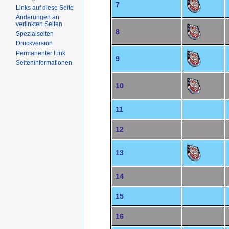
7
Links auf diese Seite
Änderungen an
verlinkten Seiten
8
Spezialseiten
Druckversion
Permanenter Link
9
Seiten­informationen
10
11
12
13
14
15
16