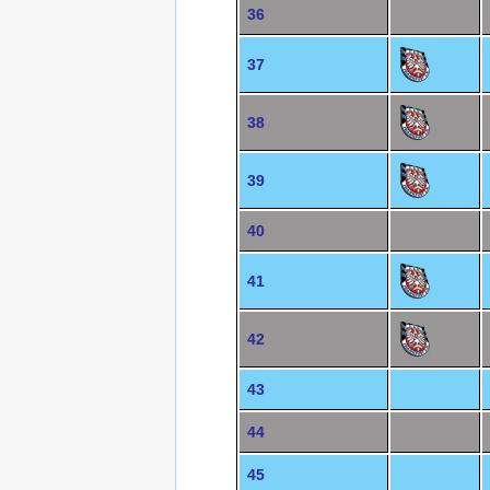
36
37
38
39
40
41
42
43
44
45