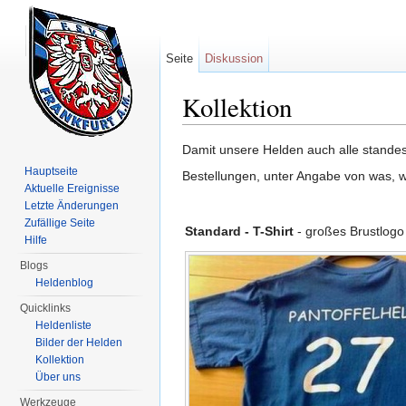
Seite
Diskussion
Kollektion
Wechseln zu:
Navigation
,
Suche
Damit unsere Helden auch alle standes
Hauptseite
Bestellungen, unter Angabe von was, w
Aktuelle Ereignisse
Letzte Änderungen
Zufällige Seite
Standard - T-Shirt
- großes Brustlogo
Hilfe
Blogs
Heldenblog
Quicklinks
Heldenliste
Bilder der Helden
Kollektion
Über uns
Werkzeuge