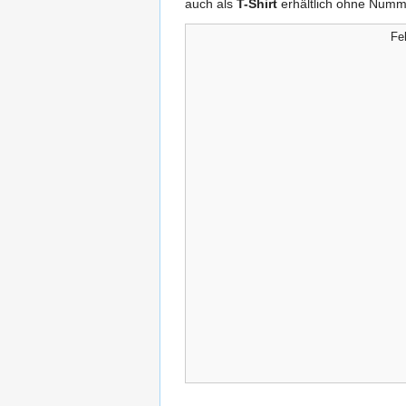
auch als
T-Shirt
erhältlich ohne Numm
Feh