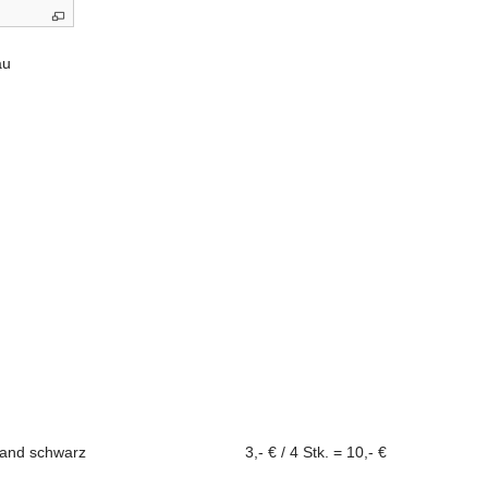
au
rand schwarz
3,- € / 4 Stk. = 10,- €