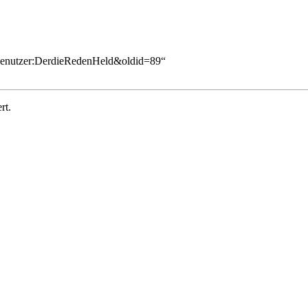
e=Benutzer:DerdieRedenHeld&oldid=89
“
rt.