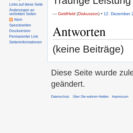
Traurige Leistung
Links auf diese Seite
Änderungen an
—
GeldHeld
(
Diskussion
) •
12. Dezember 
verlinkten Seiten
Atom
Antworten
Spezialseiten
Druckversion
Permanenter Link
Seiten­informationen
(keine Beiträge)
Diese Seite wurde zul
geändert.
Datenschutz
Über Die-wahren-Helden
Impressum