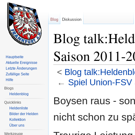
Blog
Diskussion
Blog talk:Hel
Saison 2011-
Hauptseite
Aktuelle Ereignisse
Letzte Änderungen
<
Blog talk:Heldenb
Zufällige Seite
←
Spiel Union-FSV
Hilfe
Blogs
Wechseln zu:
Navigation
,
Suche
Heldenblog
Boysen raus - son
Quicklinks
Heldenliste
nicht schon zu spät 
Bilder der Helden
Kollektion
Über uns
Werkzeuge