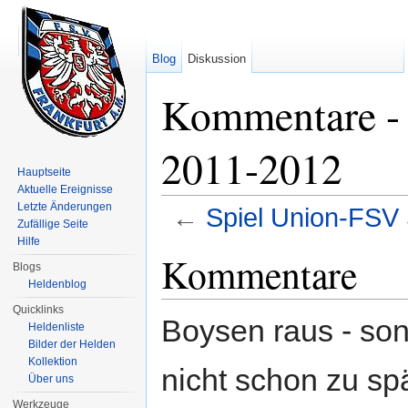
Blog
Diskussion
Kommentare - 
2011-2012
Hauptseite
Aktuelle Ereignisse
Letzte Änderungen
←
Spiel Union-FSV
Zufällige Seite
Wechseln zu:
Navigation
,
Suche
Hilfe
Kommentare
Blogs
Heldenblog
Quicklinks
Boysen raus - son
Heldenliste
Bilder der Helden
Kollektion
nicht schon zu spät 
Über uns
Werkzeuge