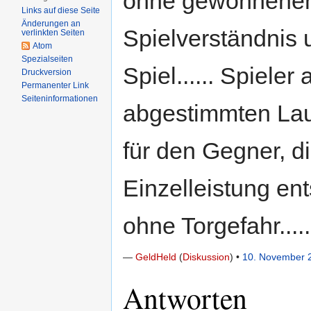
ohne gewonnenen
Links auf diese Seite
Änderungen an
Spielverständnis
verlinkten Seiten
Atom
Spezialseiten
Spiel...... Spieler
Druckversion
Permanenter Link
Seiten­informationen
abgestimmten Lauf
für den Gegner, di
Einzelleistung en
ohne Torgefahr.....
—
GeldHeld
(
Diskussion
) •
10. November 
Antworten