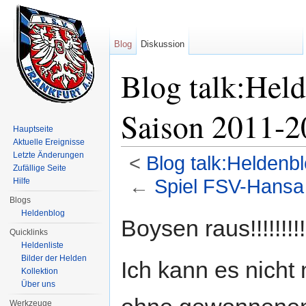
Blog
Diskussion
Blog talk:Hel
Saison 2011-
Hauptseite
Aktuelle Ereignisse
Letzte Änderungen
<
Blog talk:Heldenb
Zufällige Seite
←
Spiel FSV-Hansa
Hilfe
Blogs
Wechseln zu:
Navigation
,
Suche
Heldenblog
Boysen raus!!!!!!!!!
Quicklinks
Heldenliste
Bilder der Helden
Ich kann es nicht
Kollektion
Über uns
Werkzeuge