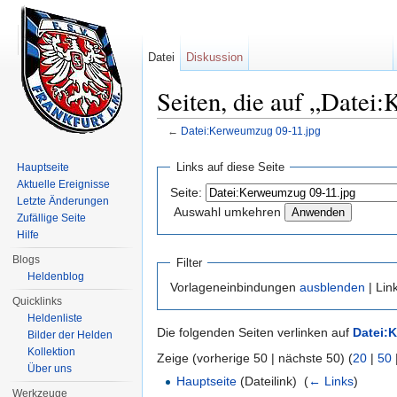
Datei
Diskussion
Seiten, die auf „Datei
←
Datei:Kerweumzug 09-11.jpg
Wechseln zu:
Navigation
,
Suche
Links auf diese Seite
Hauptseite
Aktuelle Ereignisse
Seite:
Letzte Änderungen
Auswahl umkehren
Zufällige Seite
Hilfe
Blogs
Filter
Heldenblog
Vorlageneinbindungen
ausblenden
| Lin
Quicklinks
Heldenliste
Die folgenden Seiten verlinken auf
Datei:
Bilder der Helden
Kollektion
Zeige (vorherige 50 | nächste 50) (
20
|
50
Über uns
Hauptseite
(Dateilink) ‎
(
← Links
)
Werkzeuge