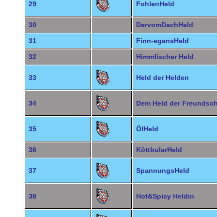
29
FohlenHeld
30
DervomDachHeld
31
Finn-egansHeld
32
Himmlischer Held
33
Held der Helden
34
Dem Held der Freundsch
35
ÖlHeld
36
KöttbularHeld
37
SpannungsHeld
38
Hot&Spicy Heldin