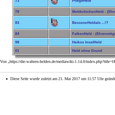
73
PflegeHeld
79
MettbrötchenHeld - (Ehr
83
BessererHeldals ...!?
84
FalkenHeld - (Ehrenmitg
99
Heikos InselHeld
01
Held ohne Grund
Von „
https://die-wahren-helden.de/mediawiki-1.14.0/index.php?title=
Diese Seite wurde zuletzt am 21. Mai 2017 um 11:57 Uhr geände