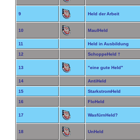
9
Held der Arbeit
10
MaulHeld
11
Held in Ausbildung
12
SchoppeHeld †
13
"eine gute Held"
14
AntiHeld
15
StarkstromHeld
16
FloHeld
17
WasfürnHeld?
18
UnHeld