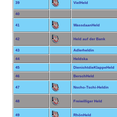
39
VielHeld
40
41
WassdaanHeld
42
Held auf der Bank
43
Adlerheldin
44
Heldska
45
DienichtdieKlappeHeld
46
BerschHeld
47
Nscho-Tschi-Heldin
48
Freiwilliger Held
49
RhönHeld