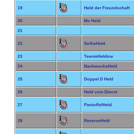
19
Held der Freundschaft
20
Mc Held
21
22
SoftieHeld
23
TeenieHeldine
24
NachwuchsHeld
25
Doppel D Held
26
Held vom Dienst
27
PantoffelHeld
28
ReserveHeld