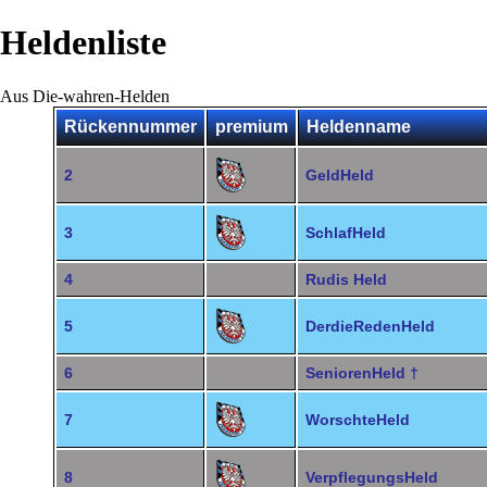
Heldenliste
Aus Die-wahren-Helden
Rückennummer
premium
Heldenname
2
GeldHeld
3
SchlafHeld
4
Rudis Held
5
DerdieRedenHeld
6
SeniorenHeld †
7
WorschteHeld
8
VerpflegungsHeld