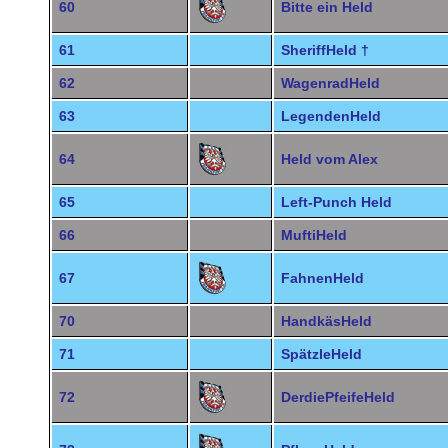
60
Bitte ein Held
61
SheriffHeld †
62
WagenradHeld
63
LegendenHeld
64
Held vom Alex
65
Left-Punch Held
66
MuftiHeld
67
FahnenHeld
70
HandkäsHeld
71
SpätzleHeld
72
DerdiePfeifeHeld