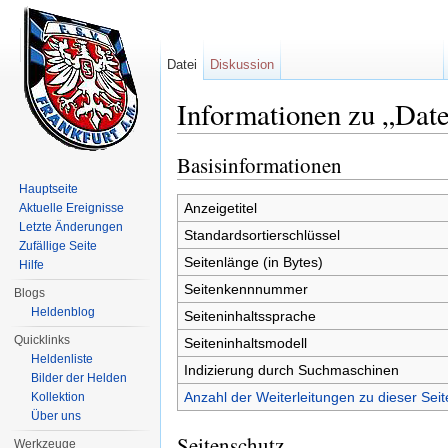
Datei
Diskussion
Informationen zu „Date
Wechseln zu:
Navigation
,
Suche
Basisinformationen
Hauptseite
Anzeigetitel
Aktuelle Ereignisse
Letzte Änderungen
Standardsortierschlüssel
Zufällige Seite
Seitenlänge (in Bytes)
Hilfe
Seitenkennnummer
Blogs
Heldenblog
Seiteninhaltssprache
Quicklinks
Seiteninhaltsmodell
Heldenliste
Indizierung durch Suchmaschinen
Bilder der Helden
Anzahl der Weiterleitungen zu dieser Seit
Kollektion
Über uns
Seitenschutz
Werkzeuge