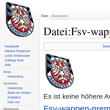
Datei
Diskussion
Datei:Fsv-wa
Wechseln zu:
Navigation
,
Suche
Date
Hauptseite
Aktuelle Ereignisse
Letzte Änderungen
Zufällige Seite
Hilfe
Blogs
Heldenblog
Quicklinks
Heldenliste
Bilder der Helden
Es ist keine höhere 
Kollektion
Über uns
Fsv-wappen-prem
Werkzeuge