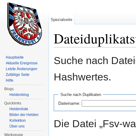
Spezialseite
Dateiduplikat
Wechseln zu:
Navigation
,
Suche
Suche nach Dateid
Hauptseite
Aktuelle Ereignisse
Letzte Änderungen
Hashwertes.
Zufällige Seite
Hilfe
Blogs
Suche nach Duplikaten
Heldenblog
Dateiname:
Quicklinks
Heldenliste
Bilder der Helden
Die Datei „Fsv-wa
Kollektion
Über uns
Werkzeuge