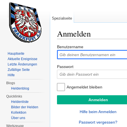
Spezialseite
Anmelden
Wechseln zu:
Navigation
,
Suche
Benutzername
Hauptseite
Aktuelle Ereignisse
Letzte Änderungen
Passwort
Zufällige Seite
Hilfe
Blogs
Angemeldet bleiben
Heldenblog
Quicklinks
Heldenliste
Bilder der Helden
Hilfe beim Anmelden
Kollektion
Über uns
Passwort vergessen?
Werkzeuge