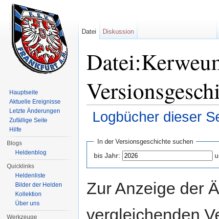
Datei
Diskussion
Datei:Kerweum
Versionsgesch
Hauptseite
Aktuelle Ereignisse
Letzte Änderungen
Logbücher dieser Se
Zufällige Seite
Wechseln zu:
Navigation
,
Suche
Hilfe
In der Versionsgeschichte suchen
Blogs
Heldenblog
bis Jahr:
u
Quicklinks
Heldenliste
Zur Anzeige der 
Bilder der Helden
Kollektion
Über uns
vergleichenden V
Werkzeuge