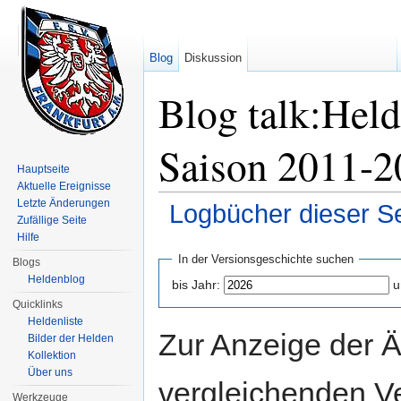
Blog
Diskussion
Blog talk:Hel
Saison 2011-2
Hauptseite
Aktuelle Ereignisse
Letzte Änderungen
Logbücher dieser Se
Zufällige Seite
Wechseln zu:
Navigation
,
Suche
Hilfe
In der Versionsgeschichte suchen
Blogs
Heldenblog
bis Jahr:
u
Quicklinks
Heldenliste
Zur Anzeige der 
Bilder der Helden
Kollektion
Über uns
vergleichenden V
Werkzeuge