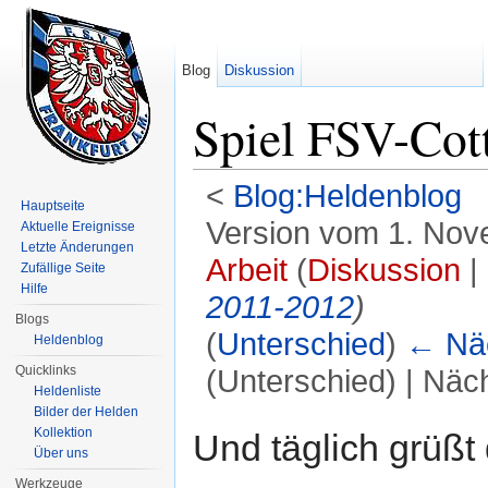
Blog
Diskussion
Spiel FSV-Cot
<
Blog:Heldenblog
Hauptseite
Version vom 1. Nov
Aktuelle Ereignisse
Letzte Änderungen
Arbeit
(
Diskussion
|
Zufällige Seite
Hilfe
2011-2012
)
Blogs
(
Unterschied
)
← Näc
Heldenblog
Quicklinks
(Unterschied) | Näc
Heldenliste
Wechseln zu:
Navigation
,
Suche
Bilder der Helden
Kollektion
Und täglich grüßt
Über uns
Werkzeuge