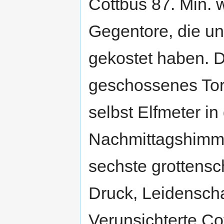
Cottbus 87. Min. 
Gegentore, die un
gekostet haben. D
geschossenes Tor
selbst Elfmeter in
Nachmittagshimme
sechste grottensc
Druck, Leidenscha
Verunsichterte Co