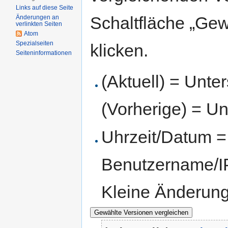
Links auf diese Seite
Schaltfläche „Gew
Änderungen an
verlinkten Seiten
Atom
Spezialseiten
klicken.
Seiten­informationen
(Aktuell) = Unte
(Vorherige) = Un
Uhrzeit/Datum = 
Benutzername/IP
Kleine Änderun