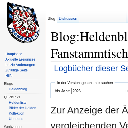
Blog
Diskussion
Blog:Heldenbl
Fanstammtisch
Hauptseite
Aktuelle Ereignisse
Letzte Änderungen
Logbücher dieser Se
Zufällige Seite
Wechseln zu:
Navigation
,
Suche
Hilfe
In der Versionsgeschichte suchen
Blogs
Heldenblog
bis Jahr:
u
Quicklinks
Heldenliste
Zur Anzeige der 
Bilder der Helden
Kollektion
Über uns
vergleichenden V
Werkzeuge